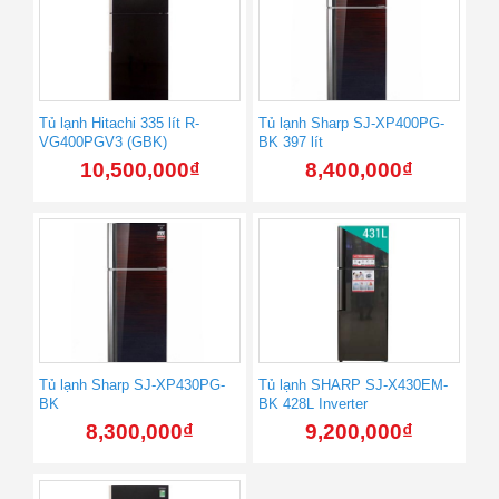
Tủ lạnh Hitachi 335 lít R-
Tủ lạnh Sharp SJ-XP400PG-
VG400PGV3 (GBK)
BK 397 lít
10,500,000
₫
8,400,000
₫
Tủ lạnh Sharp SJ-XP430PG-
Tủ lạnh SHARP SJ-X430EM-
BK
BK 428L Inverter
8,300,000
₫
9,200,000
₫