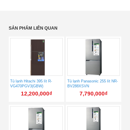
SẢN PHẨM LIÊN QUAN
Tủ lạnh Hitachi 395 lít R-
Tủ lạnh Panasonic 255 lít NR-
VG470PGV3(GBW)
BV288XSVN
12,200,000
₫
7,790,000
₫