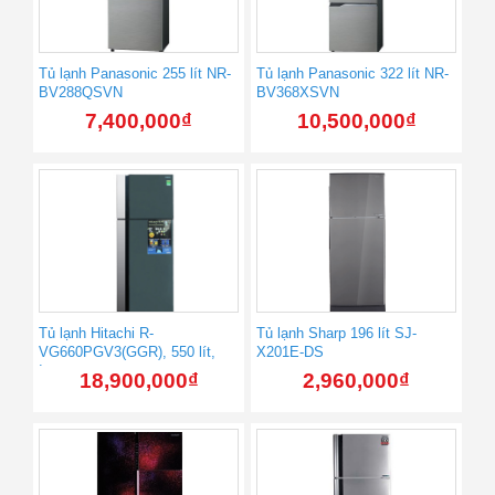
Tủ lạnh Panasonic 255 lít NR-
Tủ lạnh Panasonic 322 lít NR-
BV288QSVN
BV368XSVN
7,400,000
₫
10,500,000
₫
Tủ lạnh Hitachi R-
Tủ lạnh Sharp 196 lít SJ-
VG660PGV3(GGR), 550 lít,
X201E-DS
Inverter
18,900,000
₫
2,960,000
₫